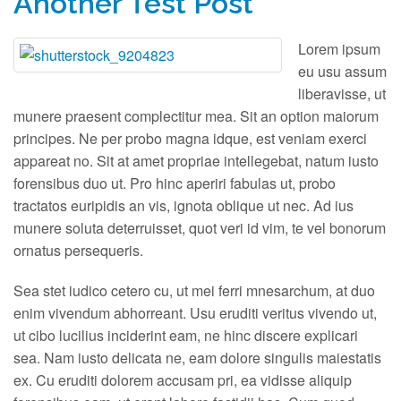
Another Test Post
Contact Us
Lorem ipsum
eu usu assum
liberavisse, ut
munere praesent complectitur mea. Sit an option maiorum
principes. Ne per probo magna idque, est veniam exerci
appareat no. Sit at amet propriae intellegebat, natum iusto
forensibus duo ut. Pro hinc aperiri fabulas ut, probo
tractatos euripidis an vis, ignota oblique ut nec. Ad ius
munere soluta deterruisset, quot veri id vim, te vel bonorum
ornatus persequeris.
Sea stet iudico cetero cu, ut mei ferri mnesarchum, at duo
enim vivendum abhorreant. Usu eruditi veritus vivendo ut,
ut cibo lucilius inciderint eam, ne hinc discere explicari
sea. Nam iusto delicata ne, eam dolore singulis maiestatis
ex. Cu eruditi dolorem accusam pri, ea vidisse aliquip