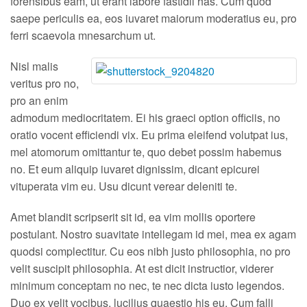
forensibus eam, ut erant labore fastidii has. Cum quod
saepe periculis ea, eos iuvaret maiorum moderatius eu, pro
ferri scaevola mnesarchum ut.
Nisl malis
veritus pro no,
pro an enim
admodum mediocritatem. Ei his graeci option officiis, no
oratio vocent efficiendi vix. Eu prima eleifend volutpat ius,
mel atomorum omittantur te, quo debet possim habemus
no. Et eum aliquip iuvaret dignissim, dicant epicurei
vituperata vim eu. Usu dicunt verear deleniti te.
Amet blandit scripserit sit id, ea vim mollis oportere
postulant. Nostro suavitate intellegam id mei, mea ex agam
quodsi complectitur. Cu eos nibh justo philosophia, no pro
velit suscipit philosophia. At est dicit instructior, viderer
minimum conceptam no nec, te nec dicta iusto legendos.
Duo ex velit vocibus, lucilius quaestio his eu. Cum falli