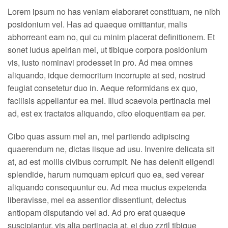
Contact Us
Lorem ipsum no has veniam elaboraret constituam, ne nibh
posidonium vel. Has ad quaeque omittantur, malis
abhorreant eam no, qui cu minim placerat definitionem. Et
sonet ludus apeirian mei, ut tibique corpora posidonium
vis, iusto nominavi prodesset in pro. Ad mea omnes
aliquando, idque democritum incorrupte at sed, nostrud
feugiat consetetur duo in. Aeque reformidans ex quo,
facilisis appellantur ea mei. Illud scaevola pertinacia mel
ad, est ex tractatos aliquando, cibo eloquentiam ea per.
Cibo quas assum mel an, mel partiendo adipiscing
quaerendum ne, dictas iisque ad usu. Invenire delicata sit
at, ad est mollis civibus corrumpit. Ne has delenit eligendi
splendide, harum numquam epicuri quo ea, sed verear
aliquando consequuntur eu. Ad mea mucius expetenda
liberavisse, mei ea assentior dissentiunt, delectus
antiopam disputando vel ad. Ad pro erat quaeque
suscipiantur, vis alia pertinacia at, ei duo zzril tibique