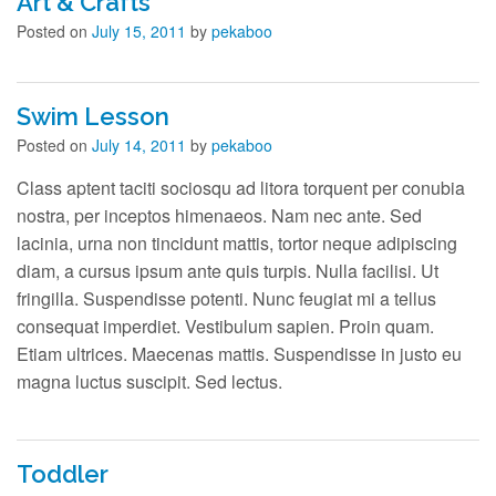
Art & Crafts
Contact Us
Posted on
July 15, 2011
by
pekaboo
Swim Lesson
Posted on
July 14, 2011
by
pekaboo
Class aptent taciti sociosqu ad litora torquent per conubia
nostra, per inceptos himenaeos. Nam nec ante. Sed
lacinia, urna non tincidunt mattis, tortor neque adipiscing
diam, a cursus ipsum ante quis turpis. Nulla facilisi. Ut
fringilla. Suspendisse potenti. Nunc feugiat mi a tellus
consequat imperdiet. Vestibulum sapien. Proin quam.
Etiam ultrices. Maecenas mattis. Suspendisse in justo eu
magna luctus suscipit. Sed lectus.
Toddler